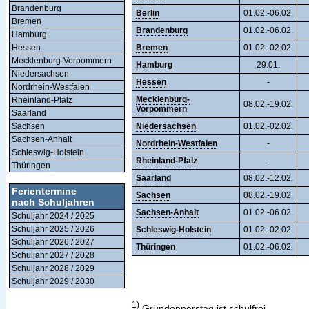
Brandenburg
Berlin
01.02.-06.02.
Bremen
Brandenburg
01.02.-06.02.
Hamburg
Hessen
Bremen
01.02.-02.02.
Mecklenburg-Vorpommern
Hamburg
29.01.
Niedersachsen
Hessen
-
Nordrhein-Westfalen
Mecklenburg-
Rheinland-Pfalz
08.02.-19.02.
Vorpommern
Saarland
Sachsen
Niedersachsen
01.02.-02.02.
Sachsen-Anhalt
Nordrhein-Westfalen
-
Schleswig-Holstein
Rheinland-Pfalz
-
Thüringen
Saarland
08.02.-12.02.
Ferientermine
Sachsen
08.02.-19.02.
nach Schuljahren
Sachsen-Anhalt
01.02.-06.02.
Schuljahr 2024 / 2025
Schuljahr 2025 / 2026
Schleswig-Holstein
01.02.-02.02.
Schuljahr 2026 / 2027
Thüringen
01.02.-06.02.
Schuljahr 2027 / 2028
Schuljahr 2028 / 2029
Schuljahr 2029 / 2030
1)
Gründonnerstag ist schulfrei