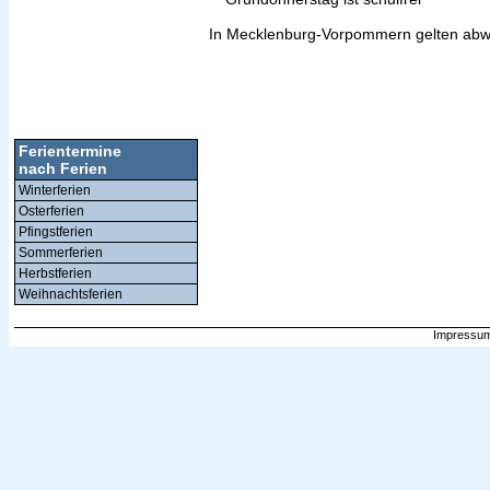
In Mecklenburg-Vorpommern gelten abwe
Ferientermine
nach Ferien
Winterferien
Osterferien
Pfingstferien
Sommerferien
Herbstferien
Weihnachtsferien
Impressum