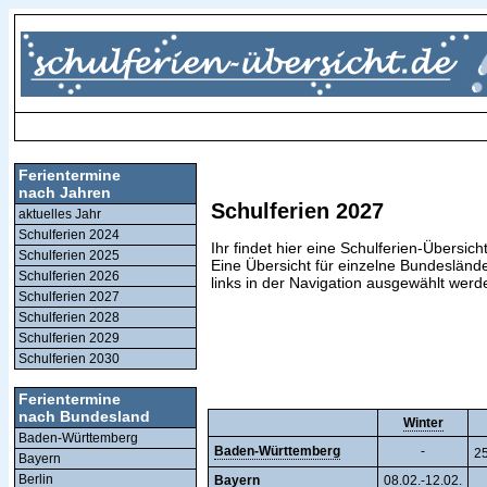
Ferientermine
nach Jahren
Schulferien 2027
aktuelles Jahr
Schulferien 2024
Ihr findet hier eine Schulferien-Übersich
Schulferien 2025
Eine Übersicht für einzelne Bundesländ
Schulferien 2026
links in der Navigation ausgewählt werd
Schulferien 2027
Schulferien 2028
Schulferien 2029
Schulferien 2030
Ferientermine
nach Bundesland
Winter
Baden-Württemberg
Baden-Württemberg
-
25
Bayern
Berlin
Bayern
08.02.-12.02.