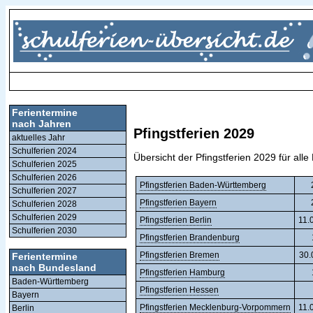
Ferientermine
nach Jahren
Pfingstferien 2029
aktuelles Jahr
Schulferien 2024
Übersicht der Pfingstferien 2029 für all
Schulferien 2025
Schulferien 2026
Pfingstferien Baden-Württemberg
Schulferien 2027
Pfingstferien Bayern
Schulferien 2028
Schulferien 2029
Pfingstferien Berlin
11.
Schulferien 2030
Pfingstferien Brandenburg
Pfingstferien Bremen
30.
Ferientermine
nach Bundesland
Pfingstferien Hamburg
Baden-Württemberg
Pfingstferien Hessen
Bayern
Pfingstferien Mecklenburg-Vorpommern
11.
Berlin