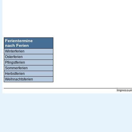
Ferientermine
nach Ferien
Winterferien
Osterferien
Pfingstferien
Sommerferien
Herbstferien
Weihnachtsferien
Impressum