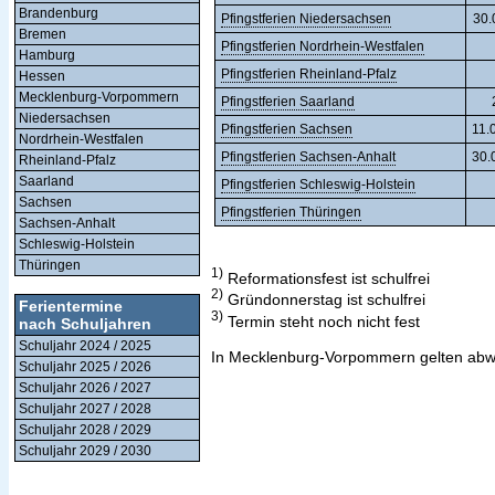
Brandenburg
Pfingstferien Niedersachsen
30.
Bremen
Pfingstferien Nordrhein-Westfalen
Hamburg
Pfingstferien Rheinland-Pfalz
Hessen
Mecklenburg-Vorpommern
Pfingstferien Saarland
Niedersachsen
Pfingstferien Sachsen
11.
Nordrhein-Westfalen
Pfingstferien Sachsen-Anhalt
30.
Rheinland-Pfalz
Saarland
Pfingstferien Schleswig-Holstein
Sachsen
Pfingstferien Thüringen
Sachsen-Anhalt
Schleswig-Holstein
Thüringen
1)
Reformationsfest ist schulfrei
2)
Gründonnerstag ist schulfrei
Ferientermine
3)
Termin steht noch nicht fest
nach Schuljahren
Schuljahr 2024 / 2025
In Mecklenburg-Vorpommern gelten abwe
Schuljahr 2025 / 2026
Schuljahr 2026 / 2027
Schuljahr 2027 / 2028
Schuljahr 2028 / 2029
Schuljahr 2029 / 2030