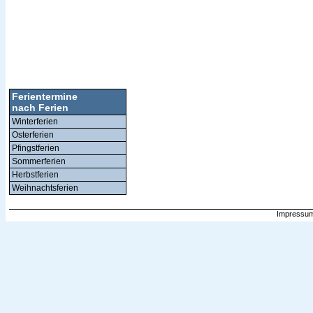
Ferientermine
nach Ferien
Winterferien
Osterferien
Pfingstferien
Sommerferien
Herbstferien
Weihnachtsferien
Impressum