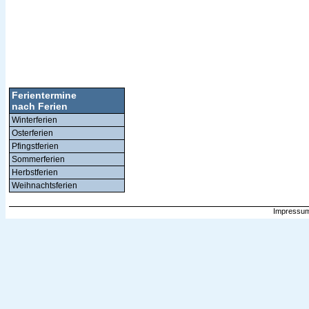
Ferientermine
nach Ferien
Winterferien
Osterferien
Pfingstferien
Sommerferien
Herbstferien
Weihnachtsferien
Impressum