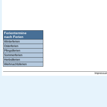
Ferientermine
nach Ferien
Winterferien
Osterferien
Pfingstferien
Sommerferien
Herbstferien
Weihnachtsferien
Impressum