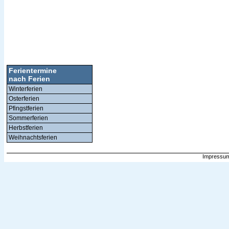
Ferientermine
nach Ferien
Winterferien
Osterferien
Pfingstferien
Sommerferien
Herbstferien
Weihnachtsferien
Impressum