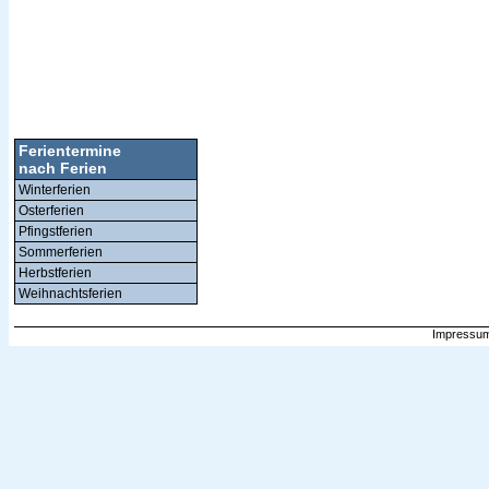
Ferientermine
nach Ferien
Winterferien
Osterferien
Pfingstferien
Sommerferien
Herbstferien
Weihnachtsferien
Impressum